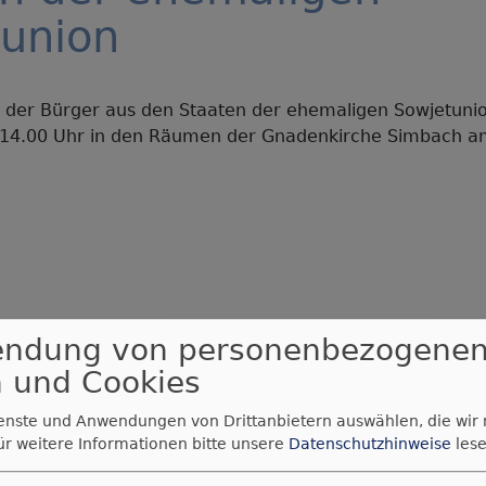
union
t der Bürger aus den Staaten der ehemaligen Sowjetuni
4.00 Uhr in den Räumen der Gnadenkirche Simbach am 
endung von personenbezogene
 und Cookies
ienste und Anwendungen von Drittanbietern auswählen, die wir
ür weitere Informationen bitte unsere
Datenschutzhinweise
lese