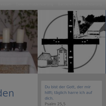
ressum
Datenschutzerklärung
Barrierefreiheitserklärung
Du bist der Gott, der mir
den
hilft; täglich harre ich auf
dich.
Psalm 25,5