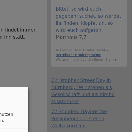
Bittet, so wird euch
gegeben; suchet, so werdet
ihr finden; klopfet an, so
on findet immer
wird euch aufgetan.
Inn statt.
Matthäus 7,7
© Evangelische Brüder-Unität –
Herrnhuter Brüdergemeine
Weitere Informationen finden Sie
hier
.
Christopher Street Day in
Nürnberg: "Wir stehen als
n
Gesellschaft und als Kirche
zusammen"
72 Stunden: Bayerische
 nutzen
Posaunenchöre stellen
n.
Weltrekord auf