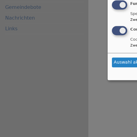
Fu
Gemeindebote
Spe
Nachrichten
Zwe
Links
Co
Coo
Zwe
Auswahl a