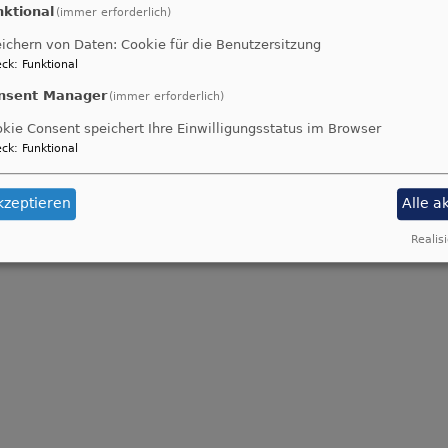
nktional
(immer erforderlich)
ichern von Daten: Cookie für die Benutzersitzung
ck
:
Funktional
nsent Manager
(immer erforderlich)
kie Consent speichert Ihre Einwilligungsstatus im Browser
ck
:
Funktional
kzeptieren
Alle a
Realisi