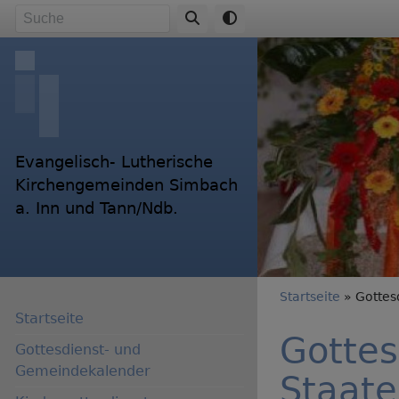
Direkt
Suche
zum
Inhalt
Evangelisch- Lutherische
Kirchengemeinden Simbach
a. Inn und Tann/Ndb.
Breadc
Startseite
Gottesd
Startseite
Gottes
Gottesdienst- und
Gemeindekalender
Staate