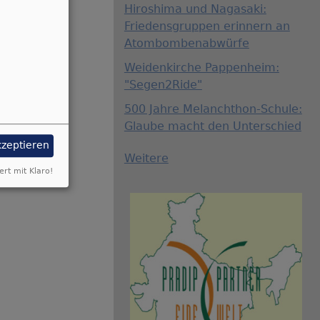
Hiroshima und Nagasaki:
Friedensgruppen erinnern an
Atombombenabwürfe
Weidenkirche Pappenheim:
"Segen2Ride"
500 Jahre Melanchthon-Schule:
Glaube macht den Unterschied
kzeptieren
Weitere
ert mit Klaro!