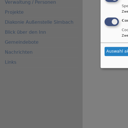
Verwaltung / Personen
Spe
Projekte
Zwe
Co
Diakonie Außenstelle Simbach
Coo
Blick über den Inn
Zwe
Gemeindebote
Auswahl a
Nachrichten
Links