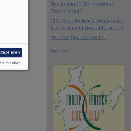
Weidenkirche Pappenheim:
"Segen2Ride"
500 Jahre Melanchthon-Schule:
Glaube macht den Unterschied
"Herzen hoch für dich!"
Weitere
kzeptieren
ert mit Klaro!