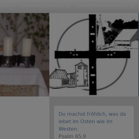
ressum
Datenschutzerklärung
Barrierefreiheitserklärung
Du machst fröhlich, was da
lebet im Osten wie im
Westen.
Psalm 65,9