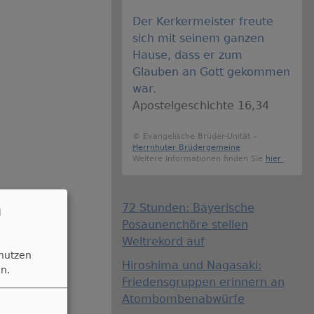
Der Kerkermeister freute
sich mit seinem ganzen
Hause, dass er zum
Glauben an Gott gekommen
war.
Apostelgeschichte 16,34
© Evangelische Brüder-Unität –
Herrnhuter Brüdergemeine
Weitere Informationen finden Sie
hier
.
n
72 Stunden: Bayerische
Posaunenchöre stellen
Weltrekord auf
 nutzen
Hiroshima und Nagasaki:
n.
Friedensgruppen erinnern an
Atombombenabwürfe