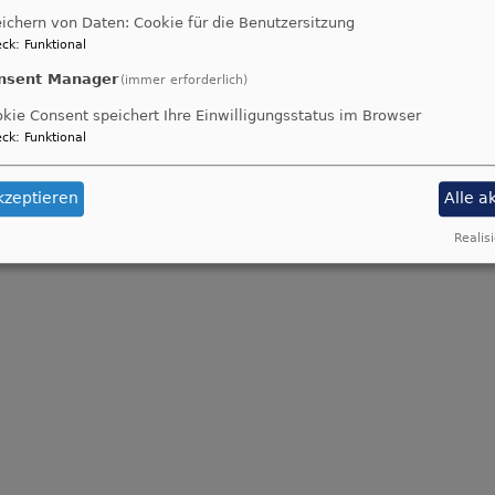
ichern von Daten: Cookie für die Benutzersitzung
ck
:
Funktional
nsent Manager
(immer erforderlich)
kie Consent speichert Ihre Einwilligungsstatus im Browser
ck
:
Funktional
kzeptieren
Alle a
Realisi