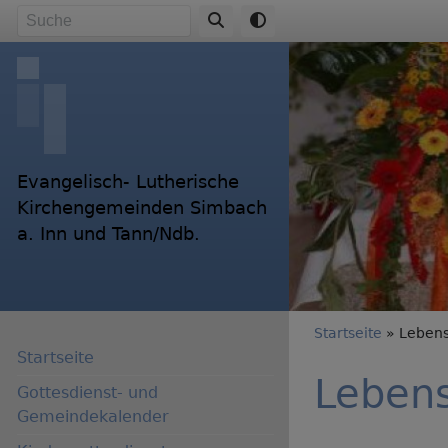
Direkt
Suche
zum
Inhalt
Evangelisch- Lutherische
Kirchengemeinden Simbach
a. Inn und Tann/Ndb.
Breadc
Startseite
Lebens
Startseite
Lebens
Gottesdienst- und
Gemeindekalender