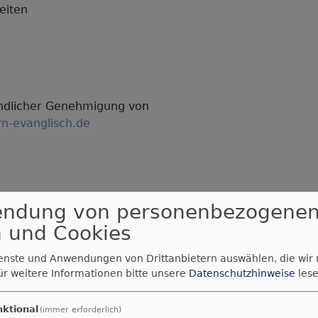
eiten
ndlicher Genehmigung von
rn-evanglisch.de
endung von personenbezogene
 und Cookies
ienste und Anwendungen von Drittanbietern auswählen, die wir
ür weitere Informationen bitte unsere
Datenschutzhinweise
lese
nktional
(immer erforderlich)