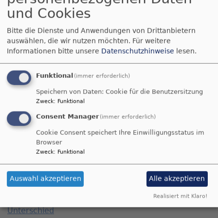
und Cookies
Bittet, so wird euch gegeben; suchet, so werdet
ihr finden; klopfet an, so wird euch aufgetan.
Bitte die Dienste und Anwendungen von Drittanbietern
Matthäus 7,7
auswählen, die wir nutzen möchten.
Für weitere
Informationen bitte unsere
Datenschutzhinweise
lesen.
© Evangelische Brüder-Unität –
Herrnhuter Brüdergemeine
Weitere Informationen finden Sie
hier
.
Funktional
(immer erforderlich)
Speichern von Daten: Cookie für die Benutzersitzung
Christopher Street Day in Nürnberg: "Wir stehen als
Zweck
:
Funktional
Gesellschaft und als Kirche zusammen"
Consent Manager
(immer erforderlich)
72 Stunden: Bayerische Posaunenchöre stellen
Cookie Consent speichert Ihre Einwilligungsstatus im
Weltrekord auf
Browser
Zweck
:
Funktional
Hiroshima und Nagasaki: Friedensgruppen erinnern
an Atombombenabwürfe
Auswahl akzeptieren
Alle akzeptieren
Weidenkirche Pappenheim: "Segen2Ride"
Realisiert mit Klaro!
500 Jahre Melanchthon-Schule: Glaube macht den
Unterschied