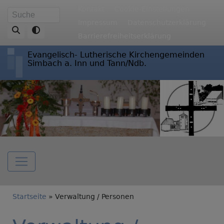
Direkt
Fußbereichsmenü
Kontakt
Cookie-Einstellungen
Suche
zum
Impressum
Datenschutzerklärung
Inhalt
Barrierefreiheitserklärung
Evangelisch- Lutherische Kirchengemeinden
Simbach a. Inn und Tann/Ndb.
Hauptnavigation
Breadcrumb
Startseite
Verwaltung / Personen