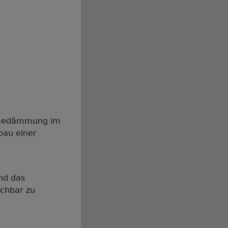
ärmedämmung im
bau einer
nd das
ichbar zu