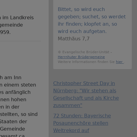
Bittet, so wird euch
gegeben; suchet, so werdet
n im Landkreis
ihr finden; klopfet an, so
ngemeinde
wird euch aufgetan.
1959.
Matthäus 7,7
© Evangelische Brüder-Unität –
Herrnhuter Brüdergemeine
Weitere Informationen finden Sie
hier
.
ch am Inn
Christopher Street Day in
in einem steten
Nürnberg: "Wir stehen als
s anfänglich
Gesellschaft und als Kirche
einen hohen
zusammen"
en in der
tellten, so sind
72 Stunden: Bayerische
 Staaten der
Posaunenchöre stellen
e Gemeinde
Weltrekord auf
sgesamt ca.