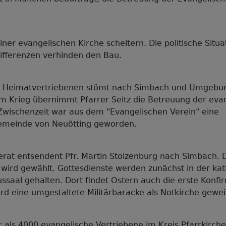
ner evangelischen Kirche scheitern. Die politische Situa
Differenzen verhinden den Bau.
on Heimatvertriebenen stömt nach Simbach und Umgebun
m Krieg übernimmt Pfarrer Seitz die Betreuung der eva
 Zwischenzeit war aus dem "Evangelischen Verein" eine
emeinde von Neuötting geworden.
rat entsendent Pfr. Martin Stolzenburg nach Simbach. 
wird gewählt. Gottesdienste werden zunächst in der kat
ssaal gehalten. Dort findet Ostern auch die erste Konfi
d eine umgestaltete Militärbaracke als Notkirche gewei
 als 4000 evangelische Vertriebene im Kreis Pfarrkirche