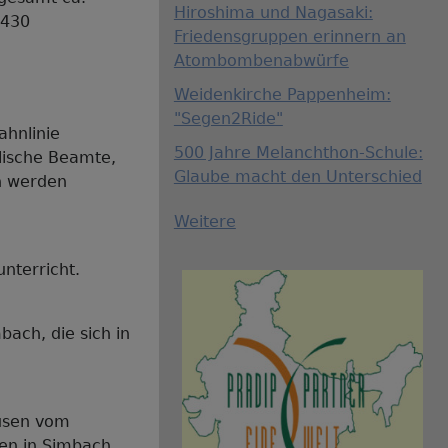
Hiroshima und Nagasaki:
 430
Friedensgruppen erinnern an
Atombombenabwürfe
Weidenkirche Pappenheim:
"Segen2Ride"
ahnlinie
500 Jahre Melanchthon-Schule:
lische Beamte,
Glaube macht den Unterschied
n werden
Weitere
nterricht.
bach, die sich in
ausen vom
hen in Simbach