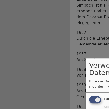
Simbach ist als 
erhoben und erl
dem Dekanat Ros
eingegliedert.
1952
Durch die Erhebu
Gemeinde erreic
1957
Am Sonntag vor P
Verw
1958
Daten
Von Hauptlehrer
Bitte die D
1959
möchten.
F
Am 18. September
Gemeinde ein Gr
Fu
1961
Spe