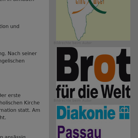
tion und
Bildrechte
beim Autor
g. Nach seiner
ngelischen
Der erste
Bildrechte
beim Autor
holischen Kirche
rmation statt. Am
ht.
n ansässig.