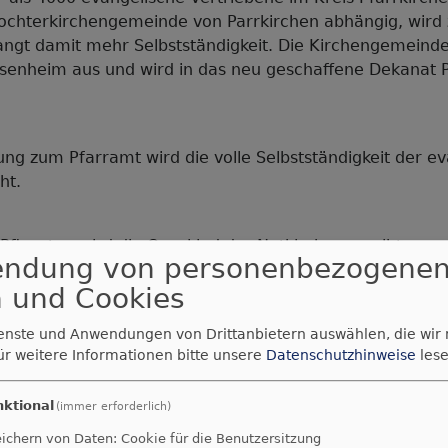
Tochterkirchengemeinde von Parrkirchen abhängig, wird 
angt damit mehr Selbstständigkeit. Die Kirchengemeinde
enheim aus und wird in das neu geschaffene Dekanat 
ng zum Pfarramt wird die volle Selbstständigkeit der e
ht.
fingsten wird die Orgel ind der Notkirche geweiht.
endung von personenbezogene
 und Cookies
 Heinze wird ein Posaunenchor gegründet.
ienste und Anwendungen von Drittanbietern auswählen, die wir
ür weitere Informationen bitte unsere
Datenschutzhinweise
lese
 wird die Kirche in Tann geweiht. In Simbach kauft die
undstück für den Neubau einer Kirche und eines Pfarrh
nktional
(immer erforderlich)
ichern von Daten: Cookie für die Benutzersitzung