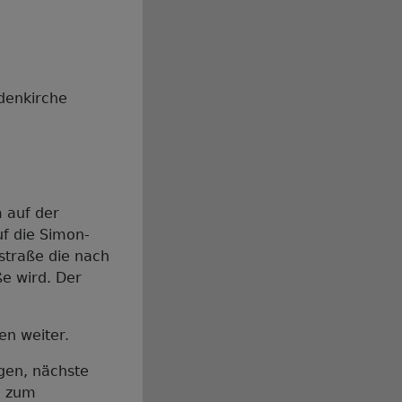
denkirche
 auf der
f die Simon-
hstraße die nach
e wird. Der
n weiter.
gen, nächste
g zum