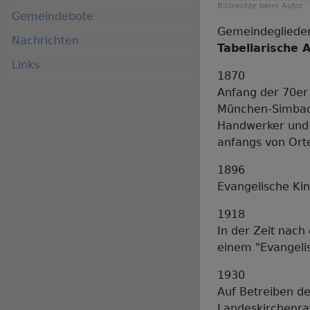
Bildrechte
beim Autor
Gemeindebote
Gemeindeglieder
Nachrichten
Tabellarische 
Links
1870
Anfang der 70er
München-Simbach
Handwerker und 
anfangs von Ort
1896
Evangelische Ki
1918
In der Zeit nach
einem "Evangeli
1930
Auf Betreiben de
Landeskirchenra