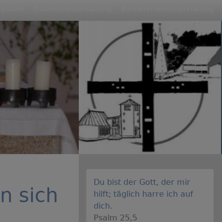
ressum
Datenschutzerklärung
Barrierefreiheitserklärung
Du bist der Gott, der mir
n sich
hilft; täglich harre ich auf
dich.
Psalm 25,5