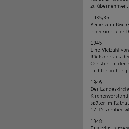
zu übernehmen.
1935/36
Pläne zum Bau ei
innerkirchliche 
1945
Eine Vielzahl v
Rückkehr aus de
Christen. In der
Tochterkircheng
1946
Der Landeskirche
Kirchenvorstand 
später im Rathau
17. Dezember wir
1948
Es sind nun mehr