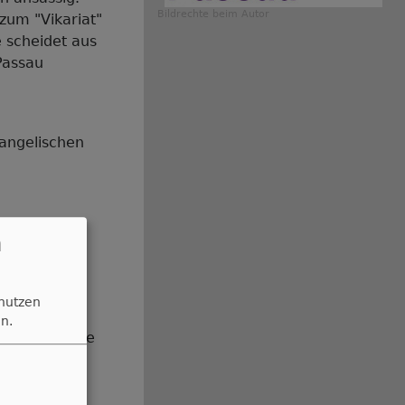
Bildrechte
beim Autor
zum "Vikariat"
 scheidet aus
Passau
vangelischen
n
 nutzen
n.
 evangelische
auses.