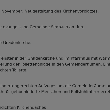
 November: Neugestaltung des Kirchenvorplatzes.
re evangelische Gemeinde Simbach am Inn.
re Gnadenkirche.
Fenster in der Gnadenkirche und im Pfarrhaus mit W
uerung der Toilettenanlage in den Gemeinderäumen, Ein
hten Toilette.
hindertengerechten Aufzuges um die Gemeinderäume u
ch für gehbehinderte Menschen und Rollstuhlfahrer erre
ndichten Kirchendaches