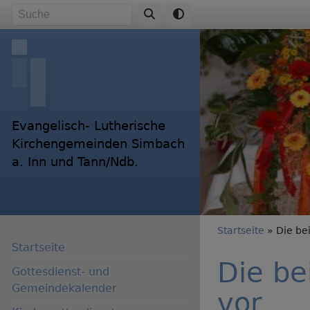
Direkt
Suche
zum
Inhalt
Evangelisch- Lutherische
Kirchengemeinden Simbach
a. Inn und Tann/Ndb.
Breadc
Startseite
Die bei
Startseite
Die be
Gottesdienst- und
Gemeindekalender
vor