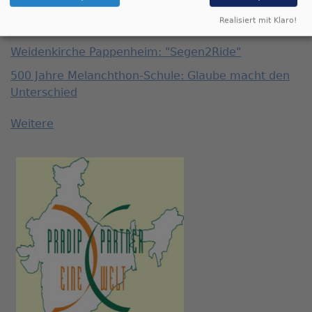
Hiroshima und Nagasaki: Friedensgruppen erinnern
Realisiert mit Klaro!
an Atombombenabwürfe
Weidenkirche Pappenheim: "Segen2Ride"
500 Jahre Melanchthon-Schule: Glaube macht den
Unterschied
Weitere