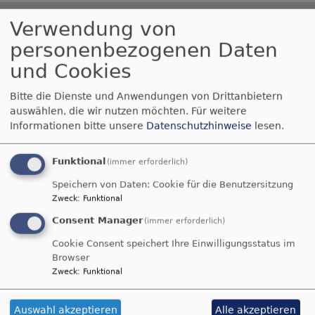
Verwendung von
Siehe, was ich früher verkündigt habe, ist
personenbezogenen Daten
gekommen. So verkündige ich auch Neues; ehe
und Cookies
denn es sprosst, lasse ich's euch hören.
Jesaja 42,9
Bitte die Dienste und Anwendungen von Drittanbietern
auswählen, die wir nutzen möchten.
Für weitere
Der Menschensohn ist's, der den guten Samen
Informationen bitte unsere
Datenschutzhinweise
lesen.
sät. Der Acker ist die Welt.
Matthäus 13,37-38
Funktional
(immer erforderlich)
Speichern von Daten: Cookie für die Benutzersitzung
© Evangelische Brüder-Unität –
Herrnhuter Brüdergemeine
Weitere Informationen finden Sie
hier
.
Zweck
:
Funktional
Consent Manager
(immer erforderlich)
Cookie Consent speichert Ihre Einwilligungsstatus im
Christopher Street Day in Nürnberg: "Wir stehen als
Browser
Gesellschaft und als Kirche zusammen"
Zweck
:
Funktional
72 Stunden: Bayerische Posaunenchöre stellen
Weltrekord auf
Auswahl akzeptieren
Alle akzeptieren