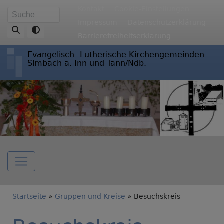
Direkt
Fußbereichsmenü
Kontakt
Cookie-Einstellungen
Suche
zum
Impressum
Datenschutzerklärung
Inhalt
Barrierefreiheitserklärung
Evangelisch- Lutherische Kirchengemeinden
Simbach a. Inn und Tann/Ndb.
Hauptnavigation
Breadcrumb
Startseite
Gruppen und Kreise
Besuchskreis