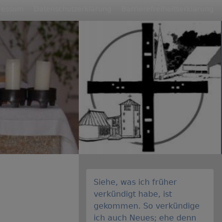
ressum
Datenschutzerklärung
Barrierefreiheitserklärung
Siehe, was ich früher
verkündigt habe, ist
gekommen. So verkündige
ich auch Neues; ehe denn