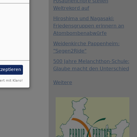
Posaunenchöre stellen
Weltrekord auf
Hiroshima und Nagasaki:
Friedensgruppen erinnern an
Atombombenabwürfe
Weidenkirche Pappenheim:
"Segen2Ride"
500 Jahre Melanchthon-Schule:
Glaube macht den Unterschied
kzeptieren
ert mit Klaro!
Weitere