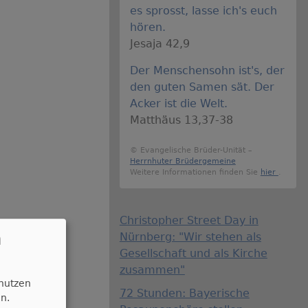
es sprosst, lasse ich's euch
hören.
Jesaja 42,9
Der Menschensohn ist's, der
den guten Samen sät. Der
Acker ist die Welt.
Matthäus 13,37-38
© Evangelische Brüder-Unität –
Herrnhuter Brüdergemeine
Weitere Informationen finden Sie
hier
.
Christopher Street Day in
n
Nürnberg: "Wir stehen als
Gesellschaft und als Kirche
zusammen"
 nutzen
72 Stunden: Bayerische
n.