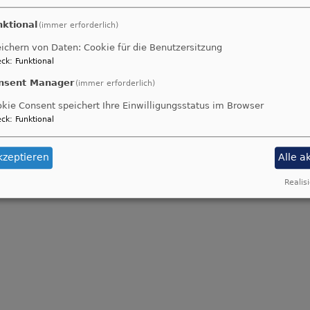
nktional
(immer erforderlich)
ichern von Daten: Cookie für die Benutzersitzung
ck
:
Funktional
nsent Manager
(immer erforderlich)
kie Consent speichert Ihre Einwilligungsstatus im Browser
ck
:
Funktional
kzeptieren
Alle a
Realisi