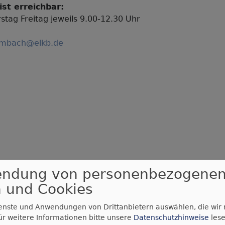
ist erreichbar:
tag Freitag jeweils 9.00-12.30 Uhr
imbach@elkb.de
endung von personenbezogene
 und Cookies
ienste und Anwendungen von Drittanbietern auswählen, die wir
ür weitere Informationen bitte unsere
Datenschutzhinweise
lese